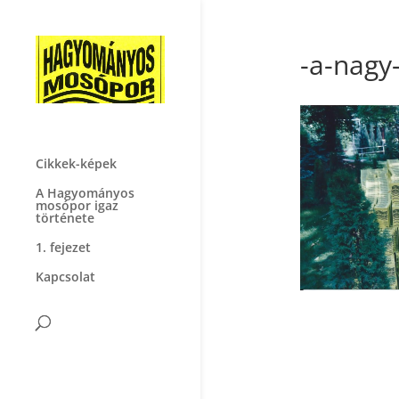
-a-nag
Cikkek-képek
A Hagyományos
mosópor igaz
története
1. fejezet
Kapcsolat