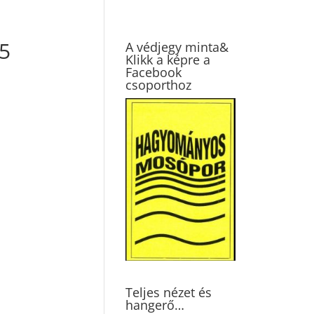
5
A védjegy minta&
Klikk a képre a
Facebook
csoporthoz
Teljes nézet és
hangerő…