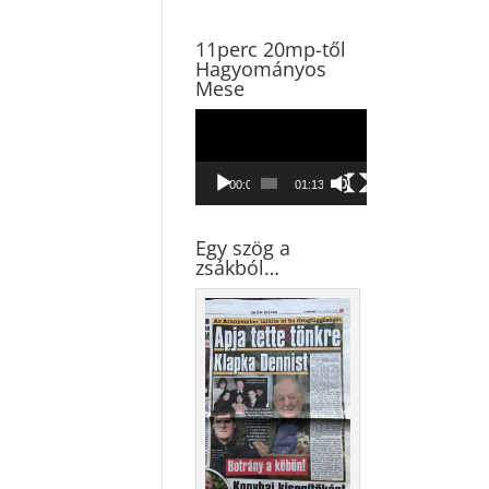
11perc 20mp-től
Hagyományos
Mese
Videólejátszó
00:00
01:13:45
Egy szög a
zsákból…