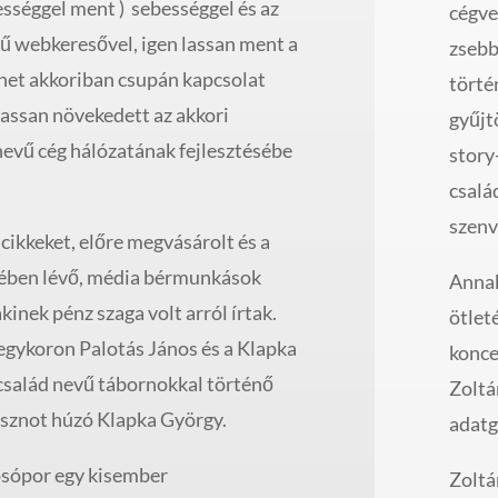
ességgel ment ) sebességgel és az
cégve
vű webkeresővel, igen lassan ment a
zsebb
rnet akkoriban csupán kapcsolat
törté
 lassan növekedett az akkori
gyűjt
vű cég hálózatának fejlesztésébe
story
csalá
szenv
 cikkeket, előre megvásárolt és a
ében lévő, média bérmunkások
Annak
akinek pénz szaga volt arról írtak.
ötlet
 egykoron Palotás János és a Klapka
konce
 család nevű tábornokkal történő
Zoltá
sznot húzó Klapka György.
adatg
ópor egy kisember
Zoltá