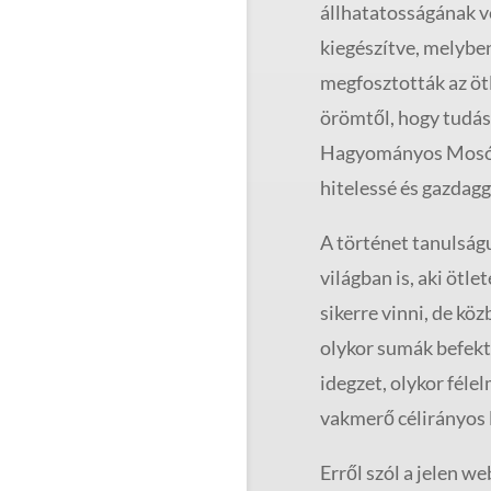
állhatatosságának v
kiegészítve, melybe
megfosztották az ötle
örömtől, hogy tudása
Hagyományos Mosópo
hitelessé és gazdag
A történet tanulságu
világban is, aki ötl
sikerre vinni, de kö
olykor sumák befekte
idegzet, olykor féle
vakmerő célirányos
Erről szól a jelen w