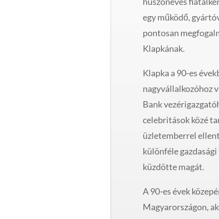
huszonéves fiatalké
egy működő, gyártóv
pontosan megfogalma
Klapkának.
Klapka a 90-es évek
nagyvállalkozóhoz v
Bank vezérigazgató
celebritások közé tar
üzletemberrel ellen
különféle gazdasági
küzdötte magát.
A 90-es évek közepén
Magyarországon, ak