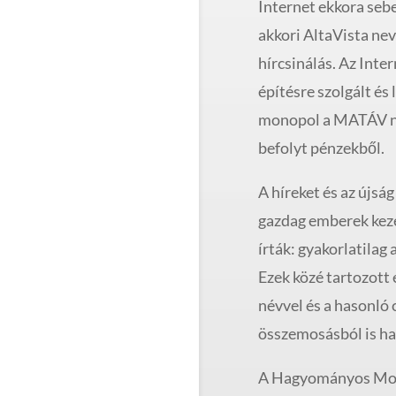
Internet ekkora seb
akkori AltaVista ne
hírcsinálás. Az Inte
építésre szolgált és
monopol a MATÁV ne
befolyt pénzekből.
A híreket és az újság
gazdag emberek kez
írták: gyakorlatilag 
Ezek közé tartozott
névvel és a hasonló
összemosásból is ha
A Hagyományos Mos