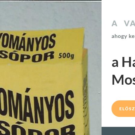
A V
ahogy ke
a H
Mo
ELŐS