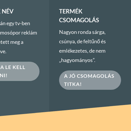
 NÉV
TERMÉK
CSOMAGOLÁS
án egy tv-ben
Nagyon ronda sárga,
 mosópor reklám
csúnya, de feltűnő és
etett meg a
emlékezetes, de nem
ve.
„hagyományos”.
A LE KELL
NI!
A JÓ CSOMAGOLÁS
TITKA!