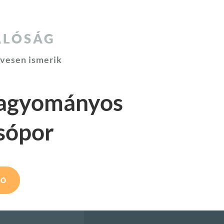
ALÓSÁG
vesen ismerik
agyományos
sópor
ZÓ