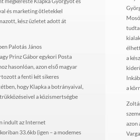
nt megkereste Klapka Györgyöt és
Györg
al és marketing ötletekkel
Mosóp
zott, kész üzletet adott át
tudta
kiala
ben Palotás János
élhet
agy Prinz Gábor egykori Posta
a kés
hoz hasonlóan, azon első magyar
kider
tozott a fenti két sikeres
Inkáb
tétben, hogy Klapka a botrányaival,
a kör
 trükközéseivel a közismertségbe
Zoltá
szemé
 indult az Internet
azon 
koriban 33.6kb (igen – a modemes
Varga