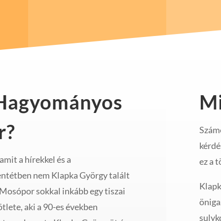
 Hagyományos
Mi
r?
Számo
kérdé
mit a hírekkel és a
ez a 
entétben nem Klapka György talált
Klapk
osópor sokkal inkább egy tiszai
öniga
ötlete, aki a 90-es években
sulyk