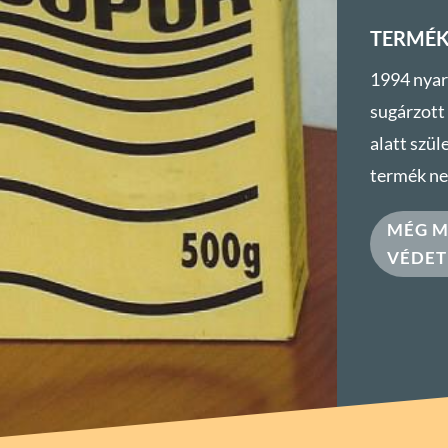
TERMÉK
1994 nyar
sugárzott
alatt szül
termék ne
MÉG M
VÉDET