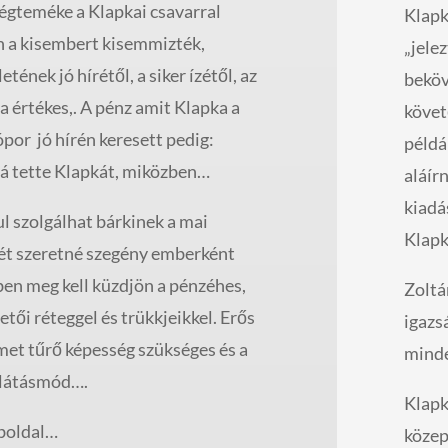
égteméke a Klapkai csavarral
Klapk
n a kisembert kisemmizték,
„jele
tének jó hírétől, a siker ízétől, az
beköv
 értékes,. A pénz amit Klapka a
követ
r jó hírén keresett pedig:
példá
gá tette Klapkát, miközben…
aláír
kiadá
l szolgálhat bárkinek a mai
Klapk
etét szeretné szegény emberként
zben meg kell küzdjön a pénzéhes,
Zoltán
tői réteggel és trükkjeikkel. Erős
igazs
lmet tűrő képesség szükséges és a
minde
 látásmód….
Klapk
eboldal…
közep