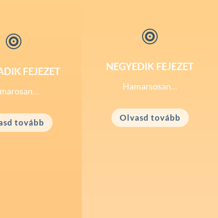


NEGYEDIK FEJEZET
DIK FEJEZET
Hamarsosan…
marosan…
Olvasd tovább
asd tovább