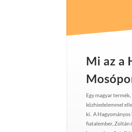
Mi az a
Mosópo
Egy magyar termék, a
közhiedelemmel ell
ki. A Hagyományos M
fiatalember, Zoltán 