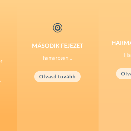

HARMA
MÁSODIK FEJEZET
Ha
hamarosan…
r
s
Olv
Olvasd tovább
,