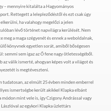
y – mennyire kitalálta a Hagyományos
ort. Rettegett a lelepleződéstől és ezt csak úgy
 elkerülni, ha valahogy megelőzi a jelen
kulóban lévő történet napvilágra kerülését. Nem
te meg a maga szégyenét és ennek a weboldalnak,
zülő könyvnek egyetlen sorát, amiből bőségesen
ül: semmi sem igaz az Ő fene nagy ötletességéből.
b az válik ismerté, ahogyan képes volt a világot és
nyezetét is megtéveszteni.
n tudatosan, az elmúlt 25 évben minden emberrel
lyes ismertségbe került akikkel Klapka elbánt
a módon mint vele is, így Czigony Andrással vagy
 Lászlóval az egykori Klapka üzlettárs