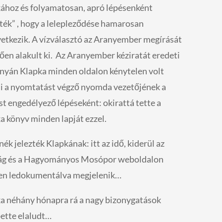
ához és folyamatosan, apró lépésenként
zték” , hogy a lelepleződése hamarosan
etkezik. A vízválasztó az Aranyember megírását
ően alakult ki. Az Aranyember kéziratát eredeti
nyán Klapka minden oldalon kénytelen volt
ni a nyomtatást végző nyomda vezetőjének a
st engedélyező lépéseként: okirattá tette a
a könyv minden lapját ezzel.
ék jelezték Klapkának: itt az idő, kiderül az
ág és a Hagyományos Mosópor weboldalon
n ledokumentálva megjelenik…
a néhány hónapra rá a nagy bizonygatások
ette elaludt…