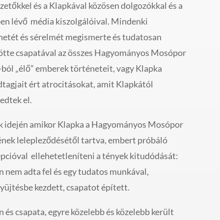
zetőkkel és a Klapkával közösen dolgozókkal és a
en lévő média kiszolgálóival. Mindenki
netét és sérelmét megismerte és tudatosan
ötte csapatával az összes Hagyományos Mosópor
-ból „élő” emberek történeteit, vagy Klapka
dtagjait ért atrocitásokat, amit Klapkától
edtek el.
 idején amikor Klapka a Hagyományos Mosópor
ének lelepleződésétől tartva, embert próbáló
pcióval ellehetetleníteni a tények kitudódását:
n nem adta fel és egy tudatos munkával,
yüjtésbe kezdett, csapatot épített.
n és csapata, egyre közelebb és közelebb került