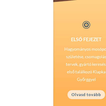

ELSŐ FEJEZET
Hagyományos mosópo
születése, csomagolá
tervek, gyártó keresés
első találkozó Klapka
Győrggyel
Olvasd tovább