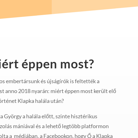
ért éppen most?
s embertársunk és újságírók is feltették a
st anno 2018 nyarán: miért éppen most került elő
történet Klapka halála után?
a György a halála előtt, szinte hisztérikus
zolás mániával és a lehető legtöbb platformon
olta a médiában, a Facebookon, hogy Ő a Klapka