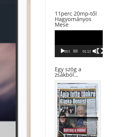
11perc 20mp-től
Hagyományos
Mese
Videólejátszó
00:00
01:13:45
Egy szög a
zsákból…