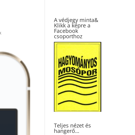
A védjegy minta&
Klikk a képre a
Facebook
k
csoporthoz
Teljes nézet és
hangerő…