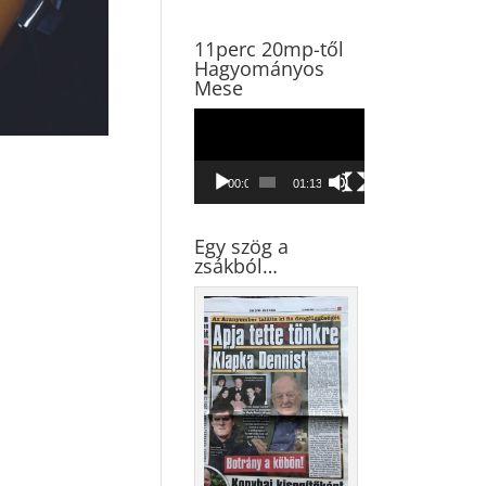
11perc 20mp-től
Hagyományos
Mese
Videólejátszó
00:00
01:13:45
Egy szög a
zsákból…