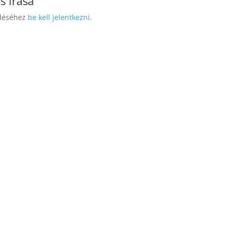
s írása
ldéséhez
be kell jelentkezni
.