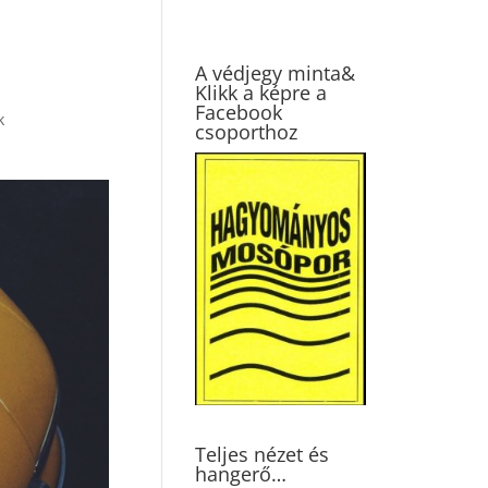
A védjegy minta&
Klikk a képre a
Facebook
k
csoporthoz
Teljes nézet és
hangerő…