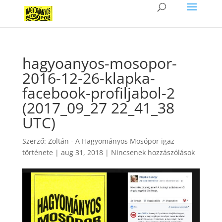
hagyoanyos-mosopor-
2016-12-26-klapka-
facebook-profiljabol-2
(2017_09_27 22_41_38
UTC)
Szerző:
Zoltán - A Hagyományos Mosópor igaz
története
|
aug 31, 2018
|
Nincsenek hozzászólások