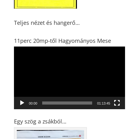
Teljes nézet és hangerő…
11perc 20mp-től Hagyományos Mese
Videólejátszó
00:00
01:13:45
Egy szög a zsákból…