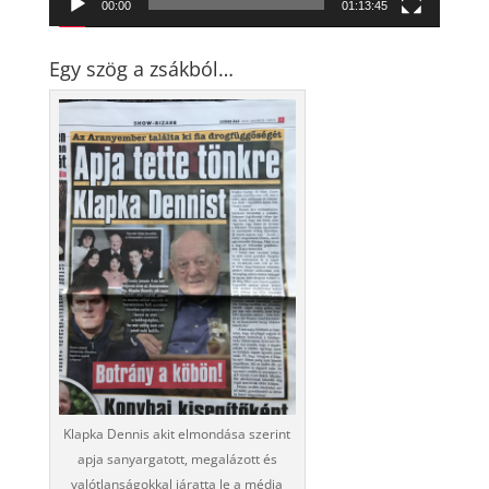
00:00
01:13:45
Egy szög a zsákból…
Klapka Dennis akit elmondása szerint
apja sanyargatott, megalázott és
valótlanságokkal járatta le a média