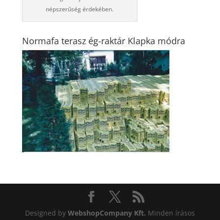
népszerűség érdekében.
Normafa terasz ég-raktár Klapka módra
Designed by
WebshopCompany Kft.
Minden írásos