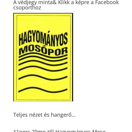
A védjegy minta& Klikk a képre a Facebook
csoporthoz
Teljes nézet és hangerő…
11perc 20mp-től Hagyományos Mese