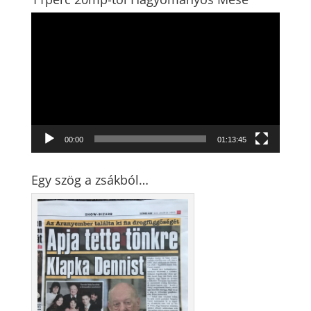
Videólejátszó
00:00
01:13:45
Egy szög a zsákból…