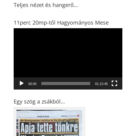
Teljes nézet és hangerő…
11perc 20mp-től Hagyományos Mese
Videólejátszó
00:00
01:13:45
Egy szög a zsákból…