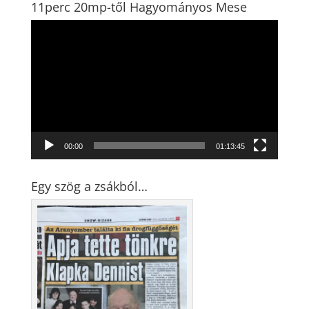
11perc 20mp-től Hagyományos Mese
Videólejátszó
00:00
01:13:45
Egy szög a zsákból…